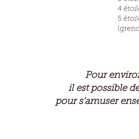
4 étoi
5 étoi
(greno
Pour enviro
il est possible 
pour s'amuser ense