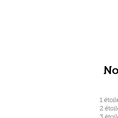
No
1 étoil
2 étoi
3 étoi